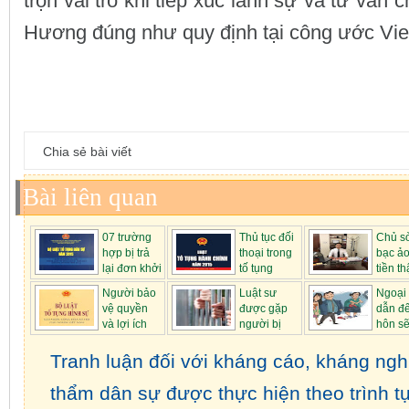
trọn vai trò khi tiếp xúc lãnh sự và tư vấn 
Hương đúng như quy định tại công ước Vie
Chia sẻ bài viết
Bài liên quan
07 trường
Thủ tục đối
Chủ s
hợp bị trả
thoại trong
bạc ảo
lại đơn khởi
tố tụng
tiền th
k...
hàn...
t...
Người bảo
Luật sư
Ngoại 
vệ quyền
được gặp
dẫn đế
và lợi ích
người bị
hôn sẽ
hợp p...
tạm giữ
phạ...
Tranh luận đối với kháng cáo, kháng nghị
thẩm dân sự được thực hiện theo trình t