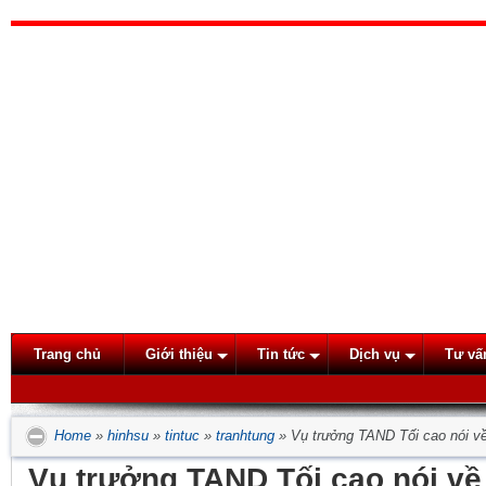
Trang chủ
Giới thiệu
Tin tức
Dịch vụ
Tư vấ
Home
»
hinhsu
»
tintuc
»
tranhtung
»
Vụ trưởng TAND Tối cao nói v
Vụ trưởng TAND Tối cao nói về