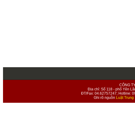
CÔNG T
Địa chỉ: Số 118 - phố Yên Lã
ĐT/Fax: 04.62757247; Hotline: 
Ghi rõ nguồn
Luật Trung