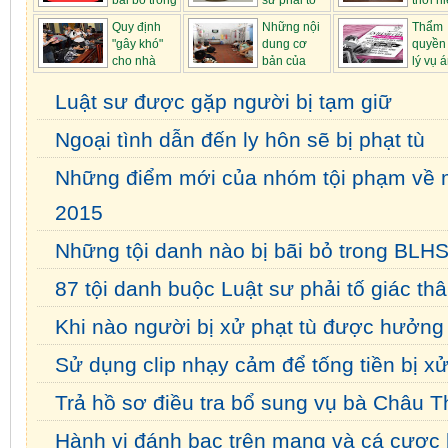
bãi bỏ trong
sư phải tố
thời h
...
gi...
khởi kiệ...
Quy định
Những nội
Thẩm
"gây khó"
dung cơ
quyền 
cho nhà
bản của
lý vụ 
báo tác ...
Luật thi ...
hành chính ...
Luật sư được gặp người bị tạm giữ
Ngoại tình dẫn đến ly hôn sẽ bị phạt tù
Những điểm mới của nhóm tội phạm về 
2015
Những tội danh nào bị bãi bỏ trong BLHS
87 tội danh buộc Luật sư phải tố giác th
Khi nào người bị xử phạt tù được hưởng
Sử dụng clip nhạy cảm để tống tiền bị xử
Trả hồ sơ điều tra bổ sung vụ bà Châu T
Hành vi đánh bạc trên mạng và cá cược 