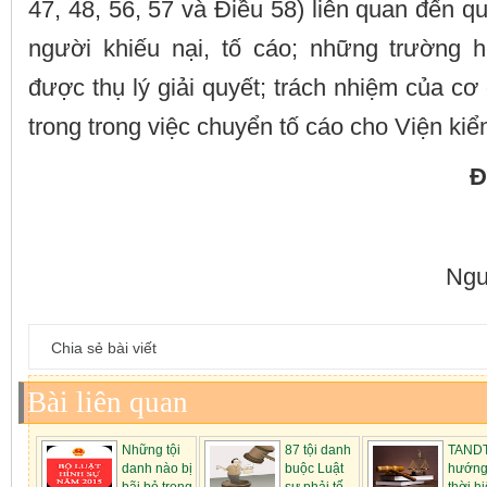
47, 48, 56, 57 và Điều 58) liên quan đến q
người khiếu nại, tố cáo; những trường 
được thụ lý giải quyết; trách nhiệm của c
trong trong việc chuyển tố cáo cho Viện kiể
Đ
Ngu
Chia sẻ bài viết
Bài liên quan
Những tội
87 tội danh
TAND
danh nào bị
buộc Luật
hướng