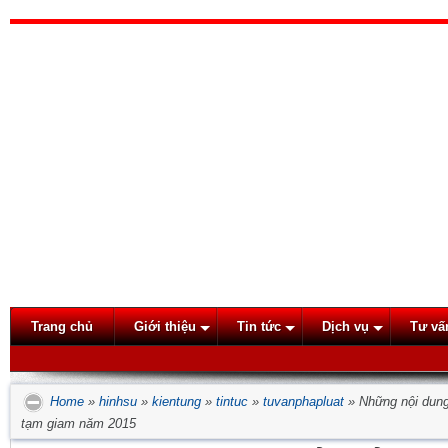
Trang chủ
Giới thiệu
Tin tức
Dịch vụ
Tư vấ
Home
»
hinhsu
»
kientung
»
tintuc
»
tuvanphapluat
»
Những nội dung
tạm giam năm 2015