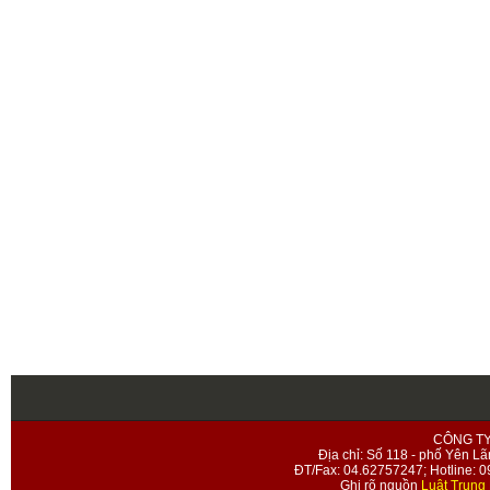
CÔNG T
Địa chỉ: Số 118 - phố Yên Lã
ĐT/Fax: 04.62757247; Hotline: 
Ghi rõ nguồn
Luật Trung