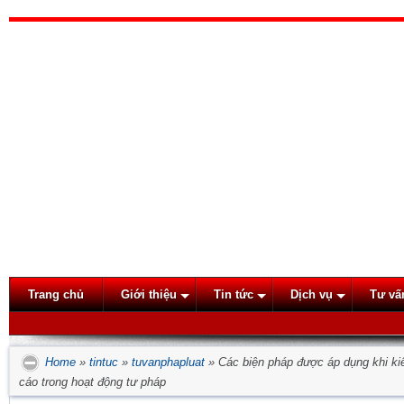
Trang chủ
Giới thiệu
Tin tức
Dịch vụ
Tư vấ
Home
»
tintuc
»
tuvanphapluat
»
Các biện pháp được áp dụng khi kiểm
cáo trong hoạt động tư pháp