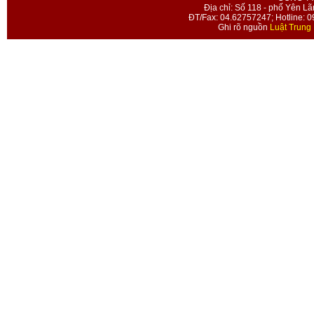
Địa chỉ: Số 118 - phố Yên Lã
ĐT/Fax: 04.62757247; Hotline: 
Ghi rõ nguồn
Luật Trung