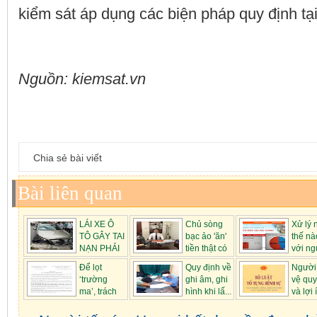
kiểm sát áp dụng các biện pháp quy định tại
Nguồn: kiemsat.vn
Chia sẻ bài viết
Bài liên quan
LÁI XE Ô
Chủ sòng
Xử lý 
TÔ GÂY TAI
bạc ảo 'ăn'
thế nà
NẠN PHẢI
tiền thật có
với ng
CHỊU T...
t...
có ...
Để lọt
Quy định về
Người
‘trường
ghi âm, ghi
vệ qu
ma’, trách
hình khi lấ...
và lợi 
nhiệm của...
hợp p...