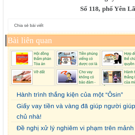
Số 118, phố Yên L
Chia sẻ bài viết
Bài liên quan
Hội đồng
Tiền phúng
Hợp đ
thẩm phán
viếng có
thế ch
Tòa án
được coi là
quyền
nhân dân ...
di ...
dụng đất...
Vỡ đất
Cho vay
Hành t
không có
thắng 
bảo đảm -
của m
kẽ hở tr...
“Ôsin...
Hành trình thắng kiện của một “Ôsin”
Giấy vay tiền và vàng đã giúp người giúp
chủ nhà!
Đề nghị xử lý nghiêm vi phạm trên mảnh 